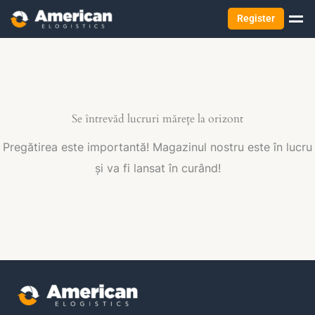
Register
Se întrevăd lucruri mărețe la orizont
Pregătirea este importantă! Magazinul nostru este în lucru
și va fi lansat în curând!