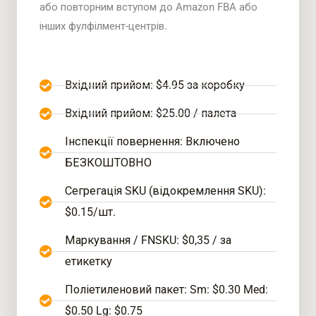
або повторним вступом до Amazon FBA або
інших фулфілмент-центрів.
Вхідний прийом: $4.95 за коробку
Вхідний прийом: $25.00 / палета
Інспекції повернення: Включено
БЕЗКОШТОВНО
Сегрегація SKU (відокремлення SKU):
$0.15/шт.
Маркування / FNSKU: $0,35 / за
етикетку
Поліетиленовий пакет: Sm: $0.30 Med:
$0.50 Lg: $0.75