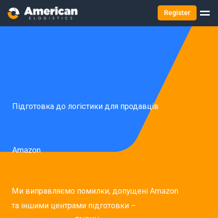
Register
Підготовка до логістики для продавців
Amazon
Ми виправляємо помилки, допущені Amazon
та іншими центрами підготовки –