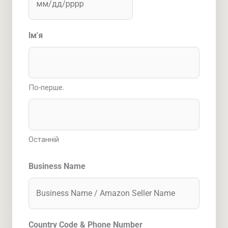
риска
ДД
Ім'я
скісна
риска
РРРР
По-перше.
Останній
Business Name
Country Code & Phone Number