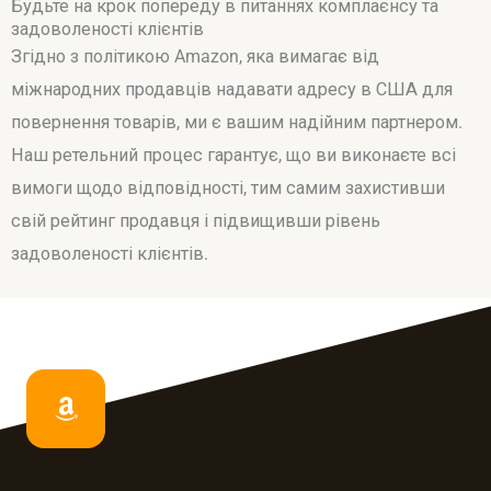
Будьте на крок попереду в питаннях комплаєнсу та
задоволеності клієнтів
Згідно з політикою Amazon, яка вимагає від
міжнародних продавців надавати адресу в США для
повернення товарів, ми є вашим надійним партнером.
Наш ретельний процес гарантує, що ви виконаєте всі
вимоги щодо відповідності, тим самим захистивши
свій рейтинг продавця і підвищивши рівень
задоволеності клієнтів.