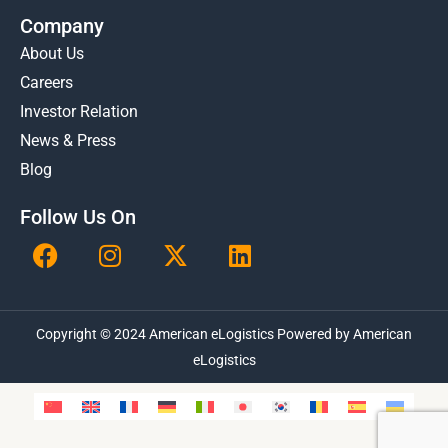
Company
About Us
Careers
Investor Relation
News & Press
Blog
Follow Us On
F
I
X
L
a
n
-
i
c
s
t
n
e
t
w
k
Copyright © 2024 American eLogistics Powered by American
b
a
i
e
o
g
t
eLogistics
d
o
r
t
i
k
a
e
n
m
r