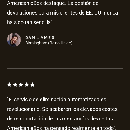
American eBox destaque. La gestión de
r
a
devoluciones para mis clientes de EE. UU. nunca
d
ha sido tan sencilla".
o
c
DAN JAMES
Birmingham (Reino Unido)
o
n
4
.
8
V





d
a
e
"El servicio de eliminación automatizada es
l
5
revolucionario. Se acabaron los elevados costes
o
de reimportación de las mercancías devueltas.
r
a
American eBox ha pensado realmente en todo".