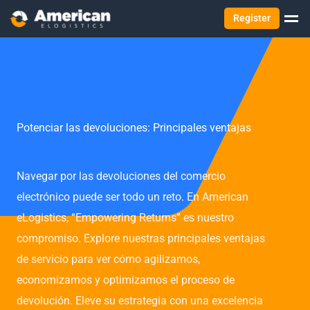
Register
Potenciar las devoluciones: Principales ventajas
Navegar por las devoluciones del comercio
electrónico puede ser todo un reto. En American
eLogistics, “Empowering Returns” es nuestro
compromiso. Explore nuestras principales ventajas
de servicio para ver cómo agilizamos,
economizamos y optimizamos el proceso de
devolución. Eleve su estrategia con una excelencia