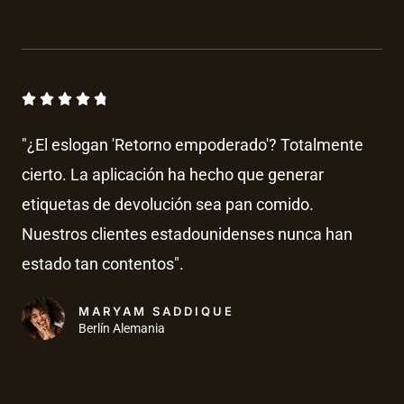
o
.
n
4
8
.
d
V





8
a
e
d
"¿El eslogan 'Retorno empoderado'? Totalmente
l
5
e
cierto. La aplicación ha hecho que generar
o
5
etiquetas de devolución sea pan comido.
r
a
Nuestros clientes estadounidenses nunca han
d
estado tan contentos".
o
c
MARYAM SADDIQUE
Berlín Alemania
o
n
4