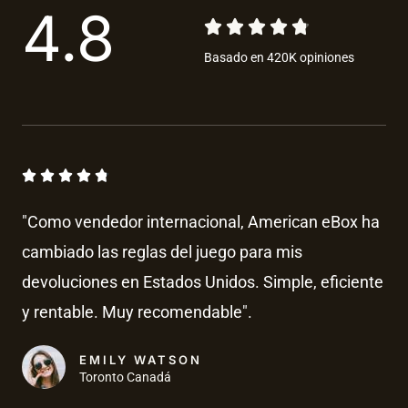
4.8





V
Basado en 420K opiniones
a
l
o
r
V





a
a
"Como vendedor internacional, American eBox ha
l
d
cambiado las reglas del juego para mis
o
o
devoluciones en Estados Unidos. Simple, eficiente
r
c
a
y rentable. Muy recomendable".
o
d
o
EMILY WATSON
n
Toronto Canadá
c
4