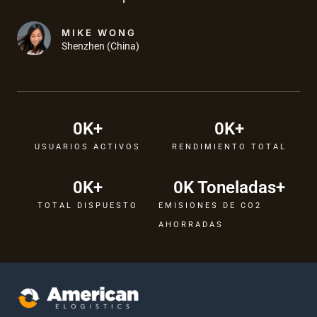
d
o
MIKE WONG
Shenzhen (China)
c
o
n
4
0
K+
0
K+
.
USUARIOS ACTIVOS
RENDIMIENTO TOTAL
8
d
0
K+
0
K Toneladas+
e
TOTAL DISPUESTO
EMISIONES DE CO2
5
AHORRADAS