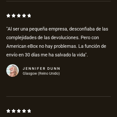
.
8
V





d
a
e
"Al ser una pequeña empresa, desconfiaba de las
l
5
complejidades de las devoluciones. Pero con
o
American eBox no hay problemas. La función de
r
a
envío en 30 días me ha salvado la vida".
d
o
JENNIFER DUNN
Glasgow (Reino Unido)
c
o
n
4
.
V





8