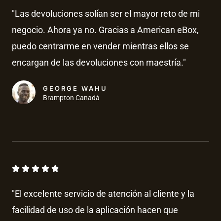
a
d
"Las devoluciones solían ser el mayor reto de mi
l
e
negocio. Ahora ya no. Gracias a American eBox,
o
5
puedo centrarme en vender mientras ellos se
r
a
encargan de las devoluciones con maestría."
d
o
GEORGE WAHU
Brampton Canadá
c
o
n
4
.
V





8
a
d
"El excelente servicio de atención al cliente y la
l
e
facilidad de uso de la aplicación hacen que
o
5