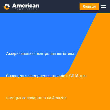
Register
Американська електронна логістика:
Спрощення повернення товарів з США для
німецьких продавців на Amazon