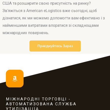
США та розширити свою присутність на ринку?
Зв’яжіться з American eLogistics вже сьогодні, щоб
дізнатися, як ми можемо допомогти вам ефективно і з
найменшими витратами впоратися зі складнощами
міжнародних повернень.
Приєднуйтесь Зараз
МІЖНАРОДНІ ТОРГОВЦІ -
АВТОМАТИЗОВАНА СЛУЖБА
УТИЛІЗАЦІЇA