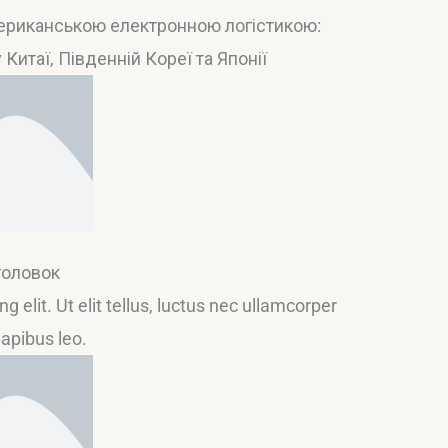
ериканською електронною логістикою:
итаї, Південній Кореї та Японії
головок
 elit. Ut elit tellus, luctus nec ullamcorper
dapibus leo.