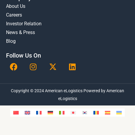
About Us
Careers
Investor Relation
News & Press
Blog
Follow Us On
F
I
X
L
a
n
-
i
c
s
t
n
e
t
w
k
Copyright © 2024 American eLogistics Powered by American
b
a
i
e
o
g
t
eLogistics
d
o
r
t
i
k
a
e
n
m
r