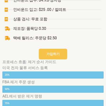
인바운드 접수: $4.95/상자당
인바운드 입고: $25 .00 / 팔레트
상품 검사: 무료 포함
재포장: 품목당 0.30
택배 릴리스: 주문당 $2.50
가입하기
프로세스 흐름: 제거 순서 가이드
미국 전자 물류 서비스 등록
제거 주문 배송을 위한 고유 주소 받기
25%
FBA 제거 주문 생성
상품이 AEL로 전송됩니다.
50%
AEL에서 받은 제거 명령
창고 관리 시스템에 기록된 상품
75%