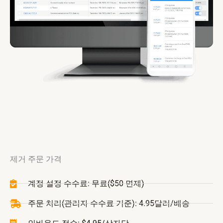
제거 주문 가격
계정 설정 수수료: 무료($50 면제)
주문 처리(관리자 수수료 기준): 4.95달러/배송