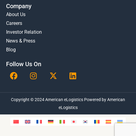
Company
About Us
Careers
Investor Relation
News & Press
Blog
Follow Us On
F
I
X
L
a
n
-
i
c
s
t
n
e
t
w
k
Copyright © 2024 American eLogistics Powered by American
b
a
i
e
o
g
t
eLogistics
d
o
r
t
i
k
a
e
n
m
r