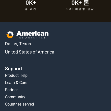
0
K+
0
K+ 톤
총 폐기
CO2 배출량 절감
Dallas, Texas
United States of America
Support
Product Help
Learn & Care
Partner
Community
Countries served